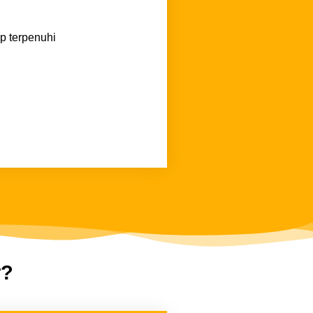
ap terpenuhi
r?