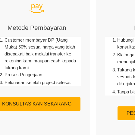
Metode Pembayaran
Customer membayar DP (Uang
Hubungi 
Muka) 50% sesuai harga yang telah
konsulta
disepakati baik melalui transfer ke
Klaim ga
rekening kami maupun cash kepada
menunjuk
tukang kami.
Tukang k
Proses Pengerjaan.
sesuai d
Pelunasan setelah project selesai.
dikerjaka
Tanpa bi
KONSULTASIKAN SEKARANG
PE