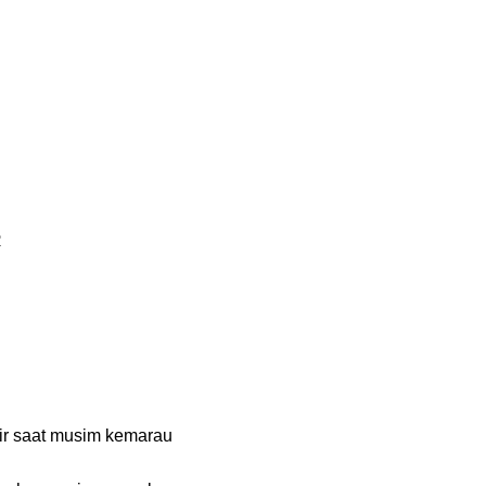
R
tir saat musim kemarau