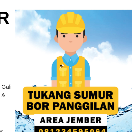
R
 Gali
t
&
,
r,